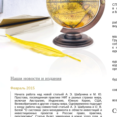
СП
в 
и 
ра
вн
ма
Гр
со
к 
юри
ку
ко
ор
Наши новости и издания
бу
Февраль 2015
со
Начата работа над новой статьей А. Э. Шабунина и М. Ю.
Простова, посвященная практике НФТ в разных странах мира,
во
включая Австралию, Индонезию, Южную Корею, США,
Великобританию и другие страны мира. Одновременно подходит
к концу работа над совместной статьей А. Э. Шабунина и О. В.
С
Белой "О системах риск-менеджмента в области инвестиций и
инвестиционных проектов в России: право, практика,
перспективы". Статья будет завершена в конце этого года. и