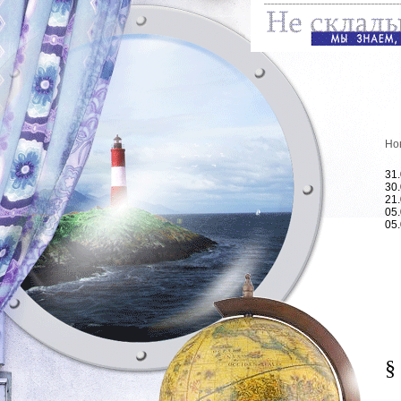
Но
31
30
21
05
05
§