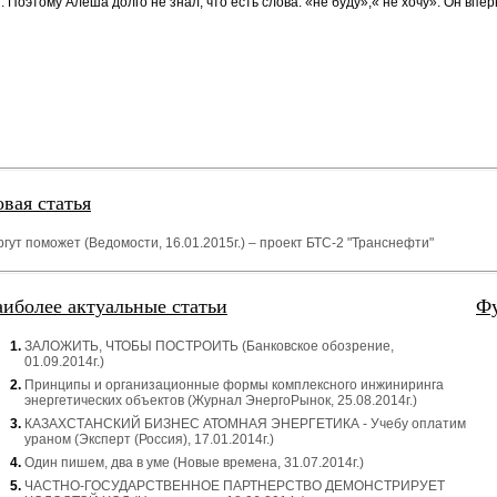
. Поэтому Алеша долго не знал, что есть слова: «не буду»,« не хочу». Он впе
вая статья
ргут поможет (Ведомости, 16.01.2015г.) – проект БТС-2 "Транснефти"
иболее актуальные статьи
Фу
ЗАЛОЖИТЬ, ЧТОБЫ ПОСТРОИТЬ (Банковское обозрение,
01.09.2014г.)
Принципы и организационные формы комплексного инжиниринга
энергетических объектов (Журнал ЭнергоРынок, 25.08.2014г.)
КАЗАХСТАНСКИЙ БИЗНЕС АТОМНАЯ ЭНЕРГЕТИКА - Учебу оплатим
ураном (Эксперт (Россия), 17.01.2014г.)
Один пишем, два в уме (Новые времена, 31.07.2014г.)
ЧАСТНО-ГОСУДАРСТВЕННОЕ ПАРТНЕРСТВО ДЕМОНСТРИРУЕТ