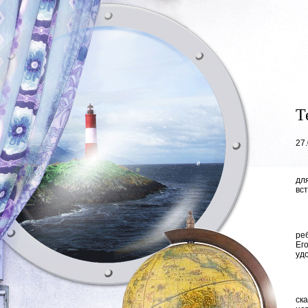
Т
27
дл
вс
реб
Ег
уд
ск