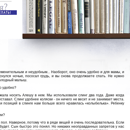
еменительным и неудобным... Наоборот, оно очень удобно и для мамы, и
оснулся ночью, пососал грудь, и вы снова продолжаете спать. Не нужно
 голодный малыш.
то удобно?
ожала носить Алешу в нем. Мы использовали слинг два года. Даже когда
уставал. Слинг удобнее коляски - он ничего не весит и не занимает места.
ти позиций в слинге нам больше всего нравилась «колыбелька». Ребенку
ии?
 пол. Наверное, потому что в ряде вещей я очень последовательна. Если
 будет. Сын быстро это понял. Но никаких неоправданных запретов у нас