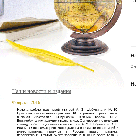
нет
Но
Су
На
Наши новости и издания
Февраль 2015
Начата работа над новой статьей А. Э. Шабунина и М. Ю.
Простова, посвященная практике НФТ в разных странах мира,
включая Австралию, Индонезию, Южную Корею, США,
Великобританию и другие страны мира. Одновременно подходит
к концу работа над совместной статьей А. Э. Шабунина и О. В.
Белой "О системах риск-менеджмента в области инвестиций и
инвестиционных проектов в России: право, практика,
перспективы". Статья будет завершена в конце этого года. и