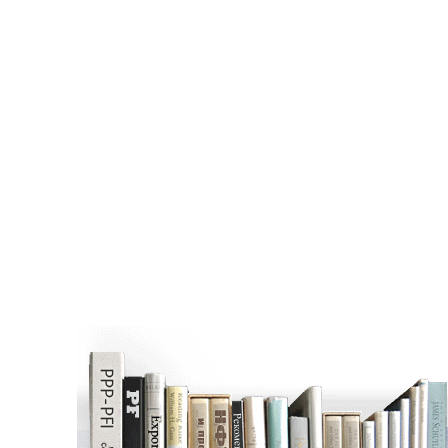
агаем
М.И.Л.И.Ф.
Команда и контакты